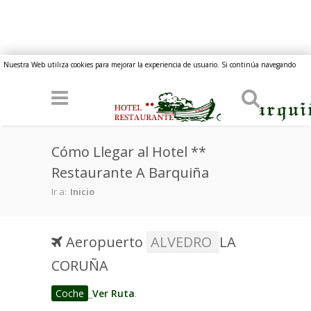
Pasar al contenido principal
Nuestra Web utiliza cookies para mejorar la experiencia de usuario. Si continúa navegando
implica su consentimiento.
Cómo Llegar al Hotel **
Restaurante A Barquiña
Ir a:
Inicio
Aeropuerto
ALVEDRO
LA
CORUÑA
Coche
_
Ver Ruta
.