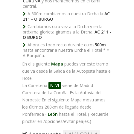
CORUÑA
y nos mantenemos en el carril
central.
A 500m cambiamos a nuestra Drcha la
AC
211 - O BURGO
Cambiamos otra vez a la Drcha y en la
próxima glorieta giramos a la Drcha.
AC 211 -
O BURGO
Ahora es todo recto durante otros
500m
hasta encontrar a nuestra Drcha el Hotel * *
A Barquiña.
En el siguiente
Mapa
puedes ver este tramo
que va desde la Salida de la Autopista hasta el
Hotel.
La Carretena
N-VI
viene de Madrid -
Carretera de La Coruña. Es la Autovía del
Noroeste.En el siguiente Mapa mostramos
los últimos 200km de llegada desde
Ponferrada -
León
hasta el Hotel. ( Recuerde
pinchar en /opciones/evitar peajes.)