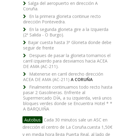
Salga del aeropuerto en dirección A
Coruña.
En la primera glorieta continue recto
dirección Pontevedra.
En la segunda glorieta gire a la Izquierda
(2ª Salida - O Burgo).
Bajar cuesta hasta 3ª Glorieta donde debe
seguir de frente
Despues de pasar la glorieta tomamos el
carril izquierdo para desviarnos hacia ACEA
DE AMA (AC-211).
Matenerse en carril derecho dirección
ACEA DE AMA (AC-211)
A CORUÑA
Finalmente continuamos todo recto hasta
pasar 2 Gasolineras. Enfrente al
Supermercado DÍA, a su izquierda, verá unos
bloques verdes donde se Encuentra Hotel * *
A BARQUIÑA
Autobus
Cada 30 minutos sale un ASC en
dirección el centro de La Coruña.cuesta 1,50€
y en media hora llega Puerta Real, al lado de