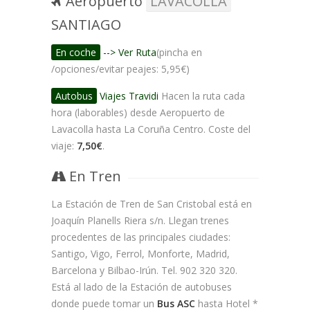
Aeropuerto
LAVACOLLA
SANTIAGO
En coche
--> Ver Ruta
(pincha en
/opciones/evitar peajes: 5,95€)
Autobus
Viajes Travidi
Hacen la ruta cada
hora (laborables) desde Aeropuerto de
Lavacolla hasta La Coruña Centro. Coste del
viaje:
7,50€
.
En Tren
La Estación de Tren de San Cristobal está en
Joaquín Planells Riera s/n. Llegan trenes
procedentes de las principales ciudades:
Santigo, Vigo, Ferrol, Monforte, Madrid,
Barcelona y Bilbao-Irún. Tel. 902 320 320.
Está al lado de la Estación de autobuses
donde puede tomar un
Bus ASC
hasta Hotel *